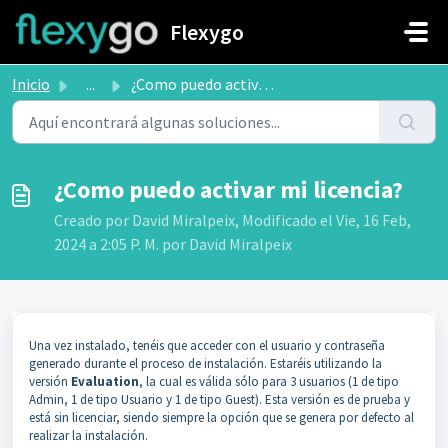
Saltar al contenido principal
Flexygo
Inicio
...
¿Como puedo activar mi licencia?
¿Como puedo activar mi licencia?
Creado por David Miralpeix, Modificado el Vie, 16 Feb,
2024 a 2:05 P. M. por David Miralpeix
Una vez instalado, tenéis que acceder con el usuario y contraseña
generado durante el proceso de instalación. Estaréis utilizando la
versión
Evaluation
, la cual es válida sólo para 3 usuarios (1 de tipo
Admin, 1 de tipo Usuario y 1 de tipo Guest). Esta versión es de prueba y
está sin licenciar, siendo siempre la opción que se genera por defecto al
realizar la instalación.