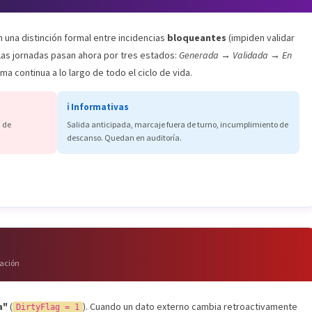
 una distinción formal entre incidencias
bloqueantes
(impiden validar
 Las jornadas pasan ahora por tres estados:
Generada → Validada → En
ma continua a lo largo de todo el ciclo de vida.
ℹ️ Informativas
a de
Salida anticipada, marcaje fuera de turno, incumplimiento de
descanso. Quedan en auditoría.
dación
a"
(
). Cuando un dato externo cambia retroactivamente
DirtyFlag = 1