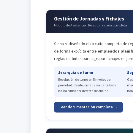
Gestión de Jornadas y Fichajes
Módulo de Asistencia · Refactorización completa
Se ha rediseñado el circuito completo de reg
de forma explícita entre
empleados planif
reglas distintas para agrupar fichajes en jor
Jerarquía de turno
Sop
Resolución de turno en 5 niveles de
Ges
prioridad: desde jornada ya calculada
med
hasta turno por defecto de oficina.
hor
Leer documentación completa →