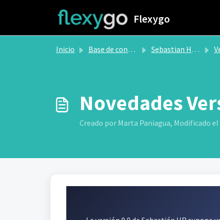
Saltar al contenido principal
Flexygo
Inicio
Base de conocimientos
Sebastian HR by flexygo
V
Novedades Vers
Creado por Marta Paniagua, Modificado el 