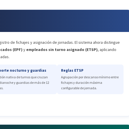
istro de fichajes y asignación de jornadas. El sistema ahora distingue
icados (EPF)
y
empleados sin turno asignado (ETSP)
, aplicando
nadas.
orte nocturno y guardias
Reglas ETSP
tión nativa de turnos que cruzan
Agrupación por descanso mínimo entre
ianoche y guardias de más de 12
fichajes y duración máxima
as.
configurable de jornada.