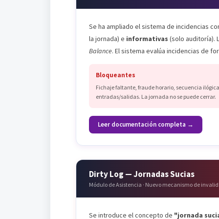
Se ha ampliado el sistema de incidencias con
la jornada) e
informativas
(solo auditoría).
Balance
. El sistema evalúa incidencias de for
Bloqueantes
Fichaje faltante, fraude horario, secuencia ilógic
entradas/salidas. La jornada no se puede cerrar.
Leer documentación completa →
Dirty Log — Jornadas Sucias
Módulo de Asistencia · Nuevo mecanismo de invali
Se introduce el concepto de
"jornada suci