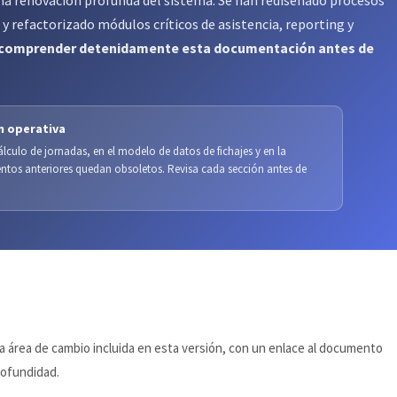
na renovación profunda del sistema. Se han rediseñado procesos
y refactorizado módulos críticos de asistencia, reporting y
y comprender detenidamente esta documentación antes de
n operativa
álculo de jornadas, en el modelo de datos de fichajes y en la
ntos anteriores quedan obsoletos. Revisa cada sección antes de
 área de cambio incluida en esta versión, con un enlace al documento
rofundidad.