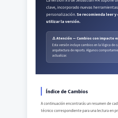
La versión 9.0 de Sebastián HR supone u
clave, incorporado nuevas herramientas 
personalización.
Se recomienda leer 
utilizar la versión.
⚠️ Atención — Cambios con impacto e
Esta versión incluye cambios en la lógica de c
arquitectura de reports. Algunos comportamie
actualizar.
Índice de Cambios
A continuación encontrarás un resumen de cada
técnico correspondiente para una lectura en p