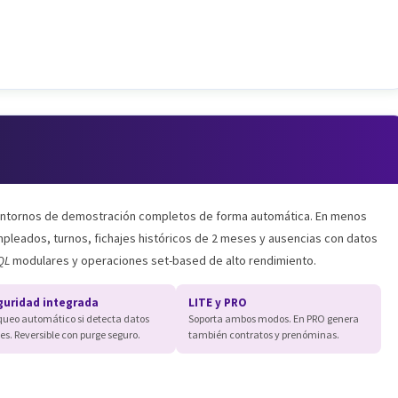
entornos de demostración completos de forma automática. En menos
pleados, turnos, fichajes históricos de 2 meses y ausencias con datos
QL
modulares y operaciones set-based de alto rendimiento.
guridad integrada
LITE y PRO
queo automático si detecta datos
Soporta ambos modos. En PRO genera
es. Reversible con purge seguro.
también contratos y prenóminas.