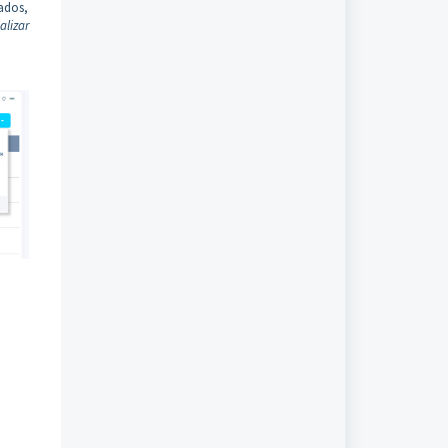
eados,
ializar