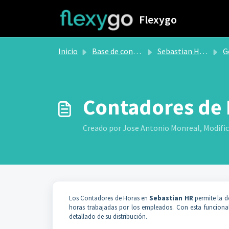
Saltar al contenido principal
Flexygo
Inicio
Base de conocimientos
Sebastian HR by flexygo
Gest
Contadores de
Creado por Jose Antonio Monreal, Modifica
Los Contadores de Horas en
Sebastian HR
permite la de
horas trabajadas por los empleados. Con esta funcionalid
detallado de su distribución.