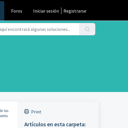
s
Foros
Iniciar sesión
Registrarse
de las
Print
miento
Artículos en esta carpeta: