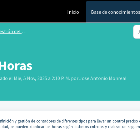
Inicio
Base de conocimiento
ión del tiempo de trabajo
 Horas
do el Mie, 5 Nov, 2025 a 2:10 P. M. por Jose Antonio Monreal
finición y gestión de contadores de diferentes tipos para llevar un control preciso 
ad, se pueden clasificar las horas según distintos criterios y realizar un segui