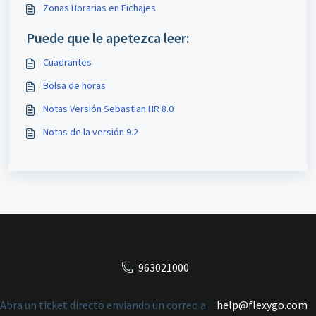
Zonas Horarias en Fichajes
Puede que le apetezca leer:
Cuadrantes
Bolsa de horas
Notas Versión Sebastian HR 8.0
Notas de la versión 9.2
963021000
Abra un ticket directo enviando un correo a
help@flexygo.com