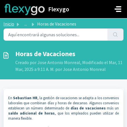
Saltar al contenido principal
Flexygo
Inicio
...
Horas de Vacaciones
Horas de Vacaciones
Creado por Jose Antonio Monreal, Modificado el Mar, 11
Mar, 2025 a 9:11 A. M. por Jose Antonio Monreal
En
Sebastian HR
, la gestión de vacaciones se adapta a los convenios
laborales que combinan días y horas de descanso. Algunos convenios
establecen un número determinado de
días de vacaciones
más un
saldo adicional de horas
, que los empleados pueden utilizar de
manera flexible.