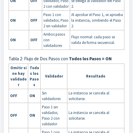
ON
OFF
validador, Paso
se delega al validador del Paso
2 con validador
2.
Paso 1 con
Al aprobar el Paso 1, se aprueba
ON
OFF
validador, Paso
la instancia, omitiendo el Paso
2 sin validador
2.
Ambos pasos
Flujo normal: cada paso se
ON
OFF
con
valida de forma secuencial.
validadores
Tabla 2: Flujo de Dos Pasos con
Todos los Pasos = ON
Omitir si
Todo
no hay
s los
Validador
Resultado
validado
Paso
r
s
Sin
La instancia se cancela al
OFF
ON
validadores
solicitarse.
Paso 1 sin
validador,
La instancia se cancela al
OFF
ON
Paso 2 con
solicitarse.
validador
Paso 1 con
La instancia se cancela al