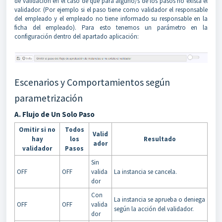
de validación en el caso de que para alguno/s de los pasos no exista el
validador. (Por ejemplo si el paso tiene como validador el responsable
del empleado y el empleado no tiene informado su responsable en la
ficha del empleado). Para esto tenemos un parámetro en la
configuración dentro del apartado aplicación:
Escenarios y Comportamientos según
parametrización
A. Flujo de Un Solo Paso
Omitir si no
Todos
Valid
hay
los
Resultado
ador
validador
Pasos
Sin
OFF
OFF
valida
La instancia se cancela.
dor
Con
La instancia se aprueba o deniega
OFF
OFF
valida
según la acción del validador.
dor