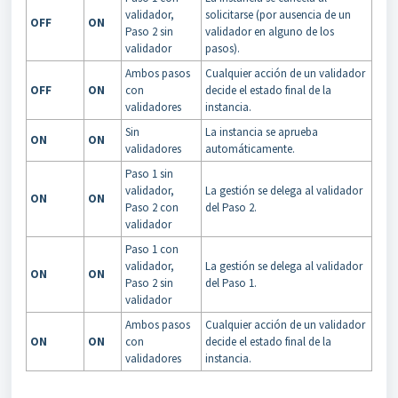
validador,
solicitarse (por ausencia de un
OFF
ON
Paso 2 sin
validador en alguno de los
validador
pasos).
Ambos pasos
Cualquier acción de un validador
OFF
ON
con
decide el estado final de la
validadores
instancia.
Sin
La instancia se aprueba
ON
ON
validadores
automáticamente.
Paso 1 sin
validador,
La gestión se delega al validador
ON
ON
Paso 2 con
del Paso 2.
validador
Paso 1 con
validador,
La gestión se delega al validador
ON
ON
Paso 2 sin
del Paso 1.
validador
Ambos pasos
Cualquier acción de un validador
ON
ON
con
decide el estado final de la
validadores
instancia.