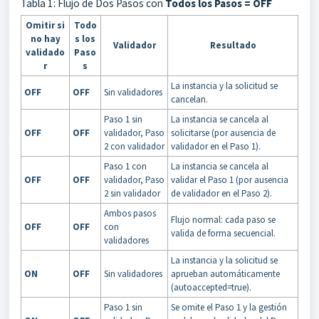
Tabla 1: Flujo de Dos Pasos con
Todos los Pasos = OFF
Omitir si
Todo
no hay
s los
Validador
Resultado
validado
Paso
r
s
La instancia y la solicitud se
OFF
OFF
Sin validadores
cancelan.
Paso 1 sin
La instancia se cancela al
OFF
OFF
validador, Paso
solicitarse (por ausencia de
2 con validador
validador en el Paso 1).
Paso 1 con
La instancia se cancela al
OFF
OFF
validador, Paso
validar el Paso 1 (por ausencia
2 sin validador
de validador en el Paso 2).
Ambos pasos
Flujo normal: cada paso se
OFF
OFF
con
valida de forma secuencial.
validadores
La instancia y la solicitud se
ON
OFF
Sin validadores
aprueban automáticamente
(autoaccepted=true).
Paso 1 sin
Se omite el Paso 1 y la gestión