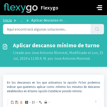
Saltar al contenido principal
Flexygo
Inicio
...
Aplicar descanso mínimo de turno
Aplicar descanso mínimo de turno
Creado por Jose Antonio Monreal, Modificado el Lun, 15
Jul, 2024 a 11:00 A. M. por Jose Antonio Monreal
En los descansos en los que activamos la opción
Fichar
podemos
indicar que queremos aplicar como mínimo los minutos de descanso
establecidos en el turno opción
Establecer parada mínima
.