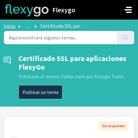
Saltar al contenido principal
Flexygo
Inicio
...
Certificado SSL para aplicaciones FlexyGo
Certificado SSL para aplicaciones
FlexyGo
Publicado
al menos 3 años hace
por Flexygo Team
Publicar un tema
Sin responder