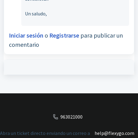
Un saludo,
Iniciar sesión
o
Registrarse
para publicar un
comentario
963021000
Abra un ticket directo enviando un correo a
help@flexygo.com