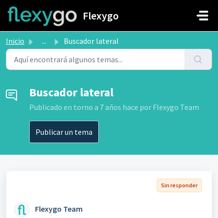
Saltar al contenido principal
Flexygo
Inicio
...
Buscador lateral
Buscador lateral
Publicado
en torno a 7 años hace
por Flexygo Team
Publicar un tema
Sin responder
Flexygo Team