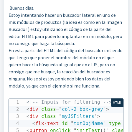
Buenos días.
Estoy intentando hacer un buscador lateral en uno de
mis módulos de productos (la idea es como en la Imagen
Buscador ) estoy utilizando el código de la parte del
editor HTML para poderlo implantar en mi módulo, pero
no consigo que haga la búsqueda.
En esta parte del HTML del código del buscador entiendo
que tengo que poner el nombre del módulo en el que
quiero hacer la búsqueda al igual que en el JS, pero no
consigo que me busque, la reacción del buscador es
ninguna. No se si estoy poniendo bien los datos del
módulo, ya que con el ejemplo si me funciona.
<!-- Inputs for filtering -->
HTML
<
div
class
=
"
col-2 box-grey
"
>
<
div
class
=
"
myJSFilters
"
>
<
flx-text
id
=
"
txtObjName
"
type
=
"
t
<
button
onclick
=
"
initTest
(
)
"
class
=