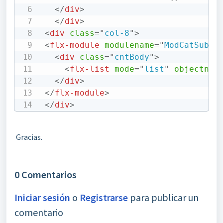
</
div
>
</
div
>
<
div
class
=
"
col-8
"
>
<
flx-module
modulename
=
"
ModCatSubf
"
<
div
class
=
"
cntBody
"
>
<
flx-list
mode
=
"
list
"
objectnam
</
div
>
</
flx-module
>
</
div
>
Gracias.
0 Comentarios
Iniciar sesión
o
Registrarse
para publicar un
comentario